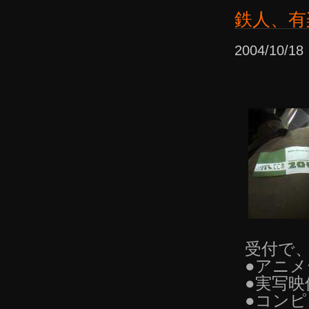
鉄人、有
2004/10/
受付で
●アニ
●実写映
●コン