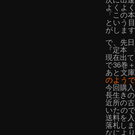
よくよ
「この
という
がしま
で、先
『定本 
現在出て
で36巻
あと文
のよう
今回購入
長生きの
近所の古
いたの
送料を
落札し
なによ