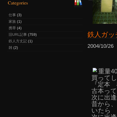
Categories
仕事
(3)
家族
(1)
携帯
(4)
鉄人ガッ
旧URL記事
(759)
鉄人方丈記
(1)
2004/10/2
雑
(2)
重量40
買って
『定本 
古本って
次に出
昔から
いたら
次に出