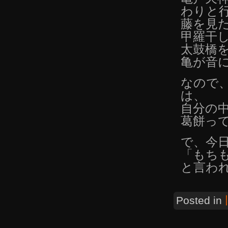
わりと
藤を見
甲羅干
太鼓橋
亀が音
なので
は、
自分の
葛餅っ
で、今
「もち
と言わ
Posted in