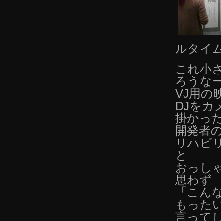
ルタイ
これ小
ろうな
VJ用
DJを
掛かっ
開発者
リハビ
と
おっし
思わず
「こん
もった
言って