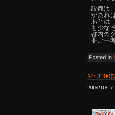
設備は、
があれ
あとは「
も少な
都内の
非ご一
Posted in
Mr.300
2004/10/