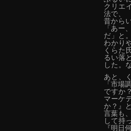
クリエ
法で、
昔から
「あー
だ」と
わかり
くらた
るい落
した。
あと、
「市場
ですか
マーケ
か？』
言葉も
して持
『明日