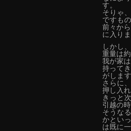
す。
そりゃ
ですも
前々か
に入り
しかし、
重量は約
我が家
持って
がしま
さらに
押し入
きっと
引越の
そうな
かとい
は既に一