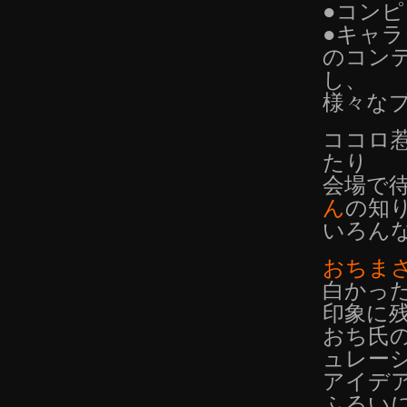
●コン
●キャラ
のコン
し、
様々な
ココロ
たり
会場で
ん
の知
いろん
おちま
白かっ
印象に
おち氏
ュレー
アイデ
ふるい