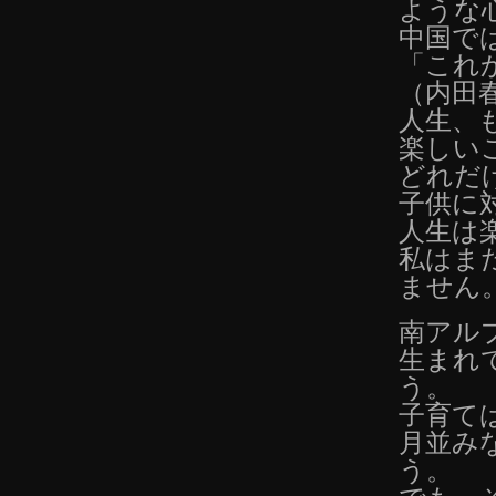
ような
中国で
「これ
（内田
人生、
楽しい
どれだ
子供に
人生は
私はま
ません
南アル
生まれ
う。
子育て
月並み
う。