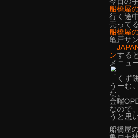
今日の
船橋屋
行く途
売って
船橋屋
亀戸サ
「JAPA
ン
する
メニュ
「くず
うーむ
な。
金曜OP
なので
うと思
船橋屋
亀戸天