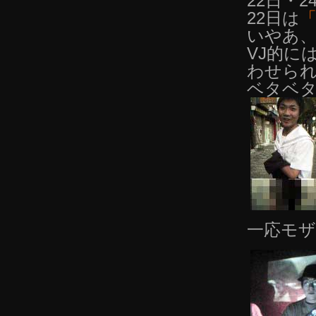
22日・2
22日は
「
いやあ
VJ的には
わせら
ベタベ
一応モザ