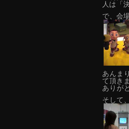
人は「
で、会
あんまり
て頂き
ありが
そして