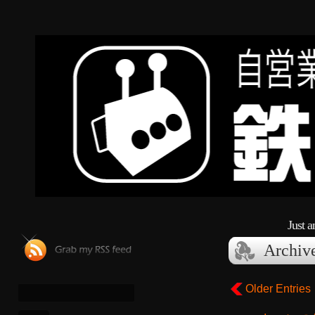
Just 
Archiv
Older Entries