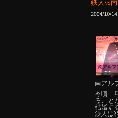
鉄人vs
2004/10/
南アル
今頃、
ること
結婚す
鉄人は