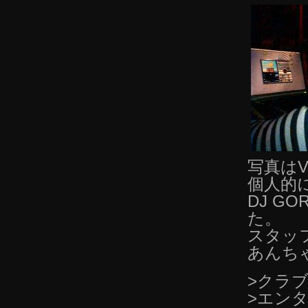
写真は
個人的
DJ G
た。
スタッ
あんち
>クラ
>エン