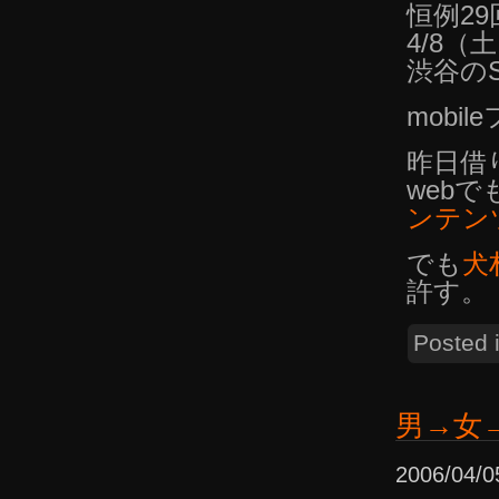
恒例29
4/8（
渋谷のS
mobi
昨日借
web
ンテン
でも
犬
許す。
Posted 
男→女
2006/04