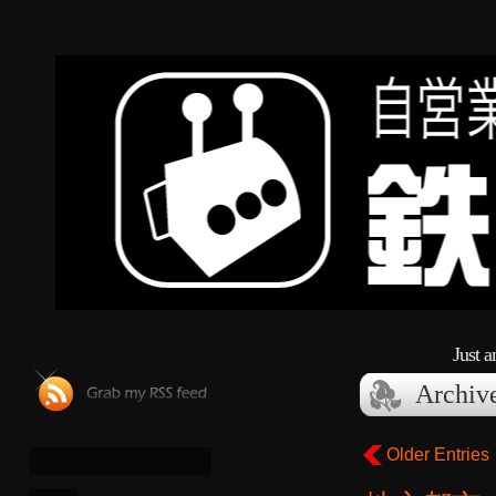
Just 
Archiv
Older Entries