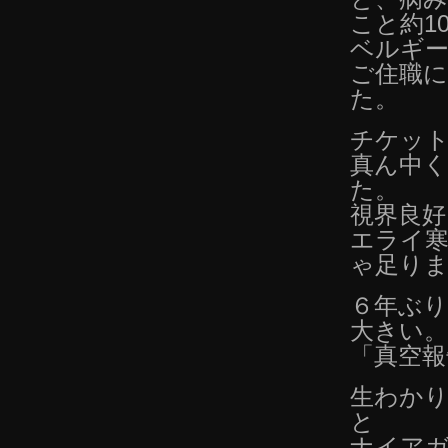
こと約1
ベルギ
ご住職
た。
チケット
真ん中
た。
視界良
エライ
ゃ足り
６年ぶ
大きい。
「真空報
生わか
と
ナイア