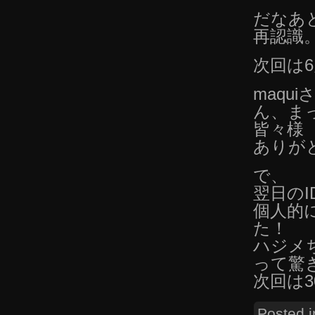
だなあ
再認識
次回は
maqu
ん、ま
皆々様
ありが
で、
翌日の
個人的
た！
ハジメ
って驚
次回は
Posted 