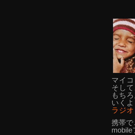
マイコ
そして
もちろ
いくよ
ラジオ
携帯で
mobi