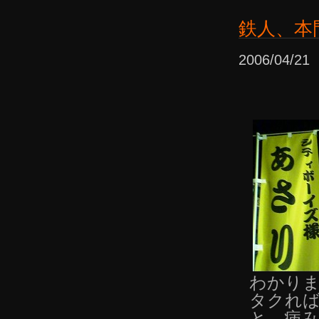
鉄人、本
2006/04/2
わかり
タクれ
と、病み