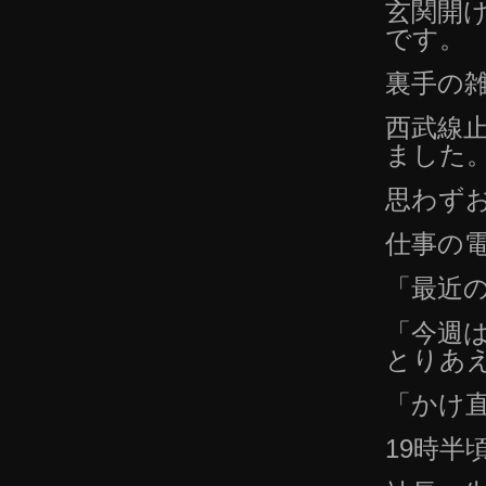
玄関開
です。
裏手の
西武線
ました
思わず
仕事の
「最近
「今週
とりあ
「かけ
19時半