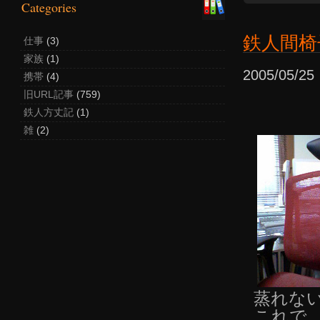
Categories
鉄人間椅
仕事
(3)
家族
(1)
2005/05/
携帯
(4)
旧URL記事
(759)
鉄人方丈記
(1)
雑
(2)
蒸れな
これで