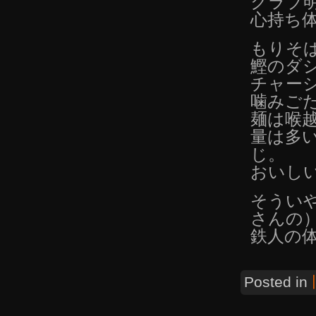
クラブ
心持ち
もりそば
鰹のダ
チャー
噛みご
麺は喉
量は多
じ。
おいし
そうい
さんの
鉄人の
Posted in