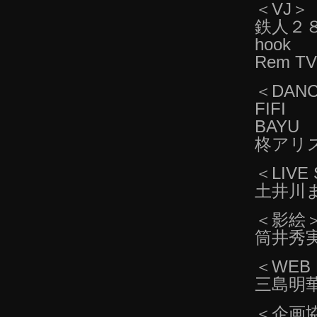
＜VJ＞
鉄人２
hook
Rem TV
＜DAN
FIFI
BAYU
柊アリ
＜LIVE
土井川
＜影絵
筒井秀
＜WEB 
三島明
＜企画