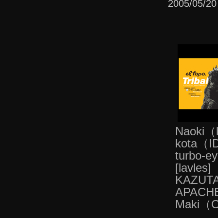
2005/05/
Naoki（l
kota（I
turbo-e
[lavles
KAZUTA
APACH
Maki（