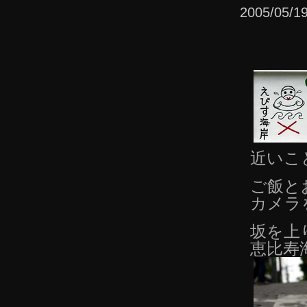
2005/05
近いこ
ご飯と
カメラ
坂を上
恵比寿