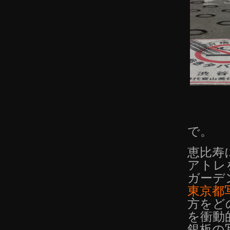
で。
恵比寿
アトレ
ガーデ
東京都
方をど
を衝動
銀板の