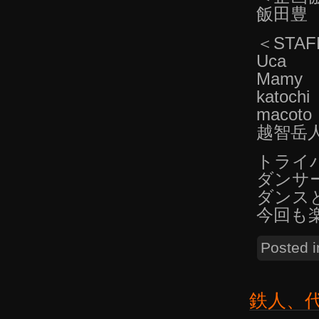
飯田豊
＜STAF
Uca
Mamy
katochi
macoto
越智岳人（
トライ
ダンサ
ダンス
今回も
Posted 
鉄人、