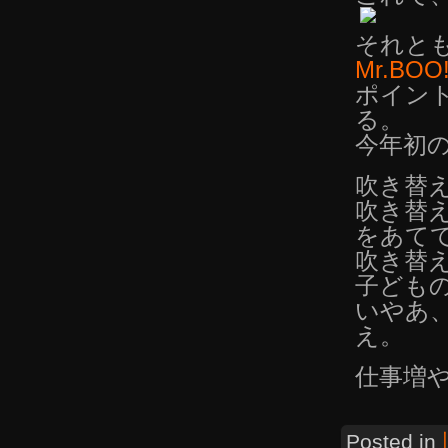
それと
Mr.BOO
ポイン
る。
今年初
吹き替
吹き替
をあて
吹き替
子ども
いやあ
え。
仕事増
Posted in