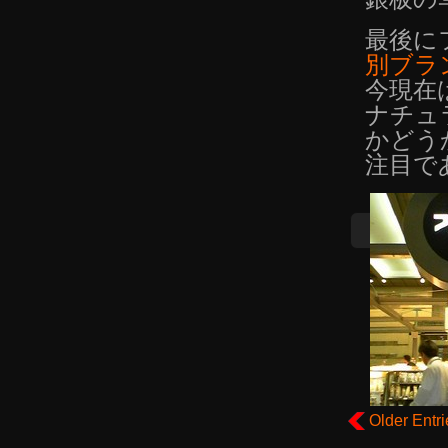
最後に
別ブラ
今現在
ナチュ
かどう
注目で
Older Entri