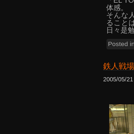
「EL 
体感。
そんな
ること
日々是
Posted i
鉄人戦
2005/05/