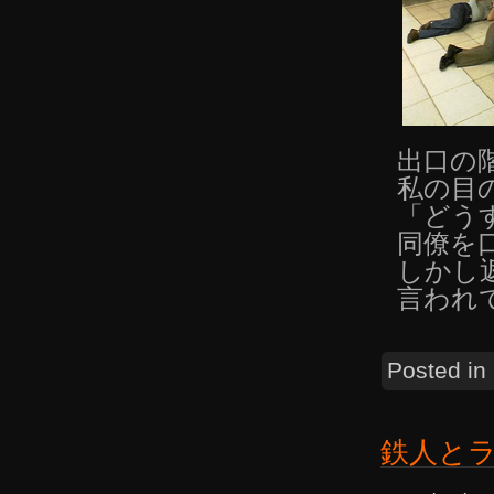
出口の
私の目
「どう
同僚を
しかし
言われ
Posted in
鉄人と