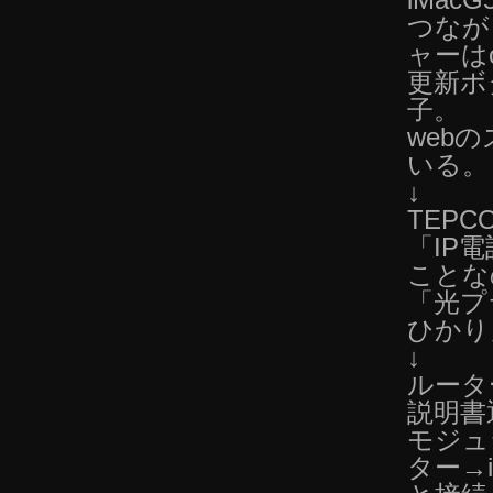
つなが
ャーは
更新ボ
子。
web
いる。
↓
TEP
「IP
ことな
「光プラ
ひかり
↓
ルータ
説明書
モジュ
ター→i