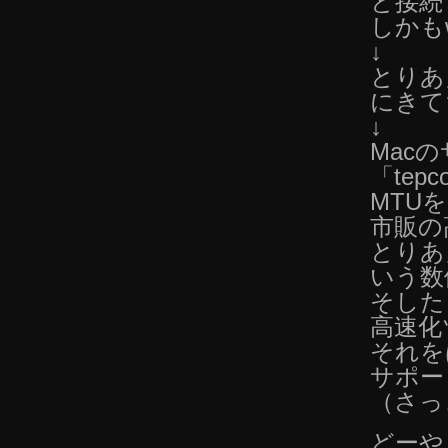
と接続
しかも
↓
とりあ
にきて
↓
Macの
「tep
MTU
市販の
とりあ
いう数
そした
高速化
それを
サポー
（さっ
どーや