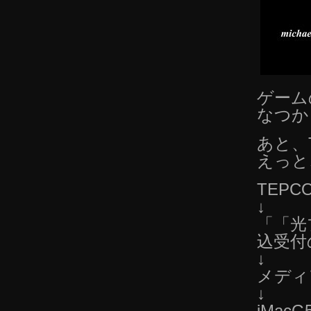
ゲームの
なつか
あと、
えっと
TEPC
↓
「「光
込受付
↓
メディ
↓
iMa