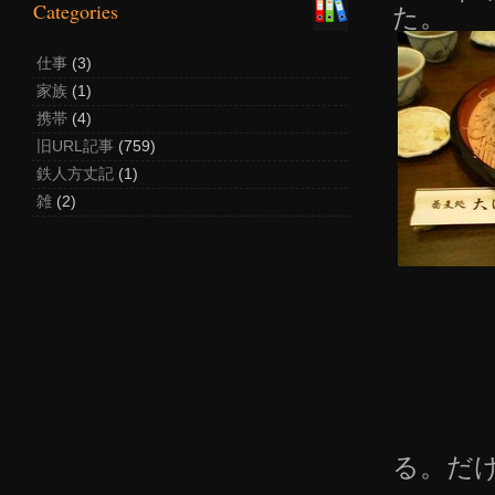
Categories
た。
仕事
(3)
家族
(1)
携帯
(4)
旧URL記事
(759)
鉄人方丈記
(1)
雑
(2)
る。だ