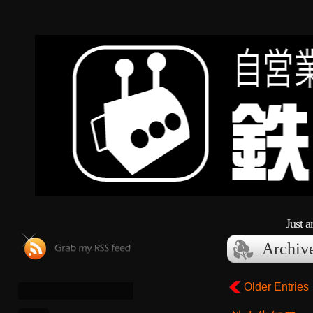
Just 
Archiv
Older Entries