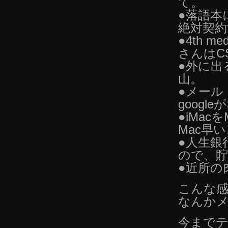
て。
●落語本
絶対契約
●4th
さんはC
●外に出
山。
●メール
googl
●iMac
Mac早
●人生銀
ので、
●近所の
こんな
なんか
今まで