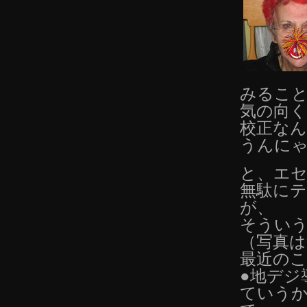
みるこ
気の向
校正な
うんに
と、エセ
無駄に
が、
そうい
（写真
最近の
●地デジ
ていうか