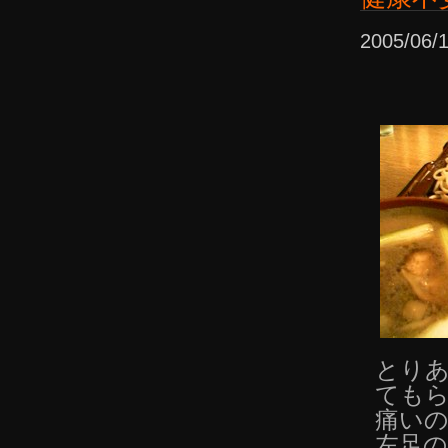
2005/06
とりあ
ても
痛い
左足