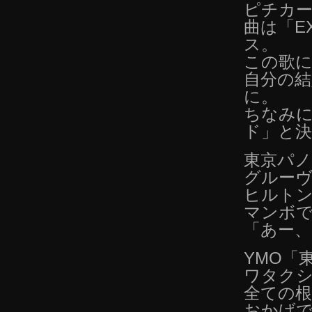
ピチカ
曲は「E
ス。
この歌
自分の
に。
ちなみ
ド」と
東京パノ
グルーヴ
ヒルト
マンボ
「あー
YMO「
ワタク
全ての根
おかげ