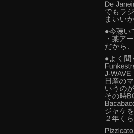
De Ja
でもラジ
まいい
●今聴い
・某アー
だから
●よく聞
Funkest
J-WAV
日産の
いうの
その時B
Bacab
ジャケを
２年く
Pizzic