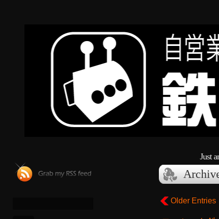
Just 
Archiv
Older Entries