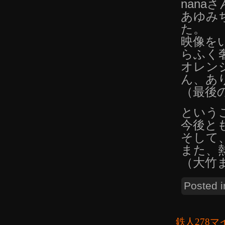
nan
あゆみ
た。
映像を
らふく
オレン
ん、あ
（最後
という
今後と
そして
また、
（大竹
Posted 
鉄人278マ