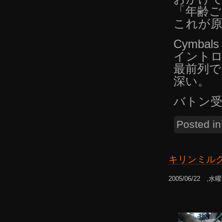
「年齢
これが
Cymbals
イント
最前列
深い。
バトン
Posted i
キリンミル
2005/06/22 ,水