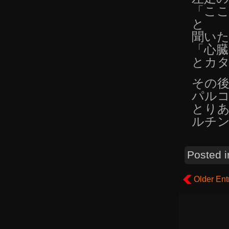
「こ
と
聞い
「心臓
とカ
その
パル
とり
ルチ
Posted 
Older Ent