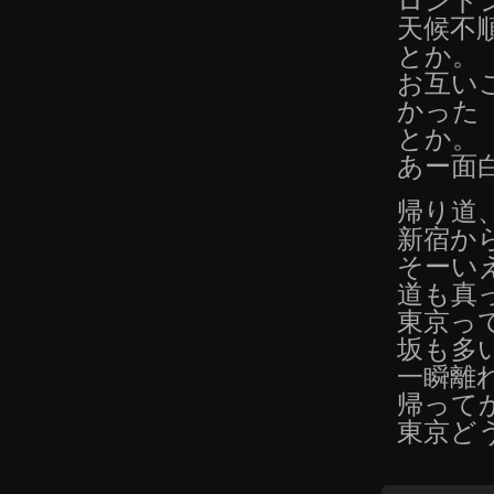
ロンド
天候不
とか。
お互い
かった
とか。
あー面
帰り道
新宿か
そーい
道も真
東京っ
坂も多
一瞬離
帰って
東京ど