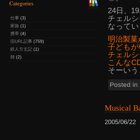
Categories
24日、1
チェルシ
仕事
(3)
なってい
家族
(1)
携帯
(4)
明治製菓
旧URL記事
(759)
子どもが
鉄人方丈記
(1)
チェルシ
雑
(2)
こんなC
そーいう
Posted in
Musica
2005/06/2