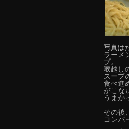
写真は
ラーメ
プ。
喉越し
スープ
食べ進
がこな
うまか
その後
コンバ