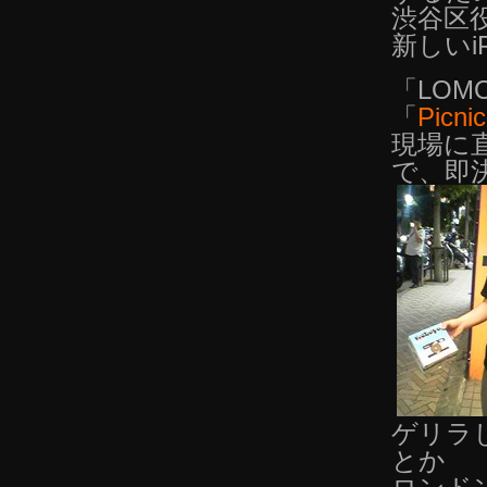
渋谷区
新しい
「LO
「
Picnic
現場に
で、即
ゲリラ
とか