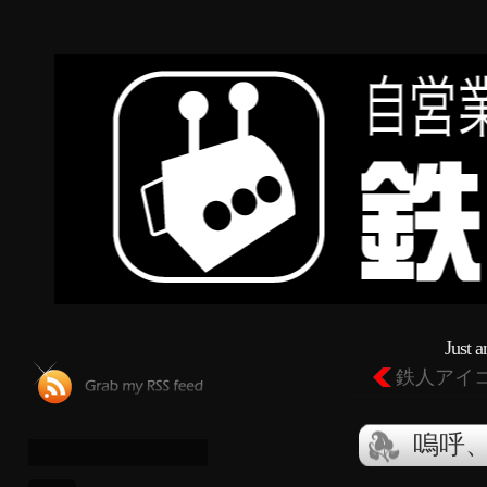
Just 
鉄人アイ
嗚呼