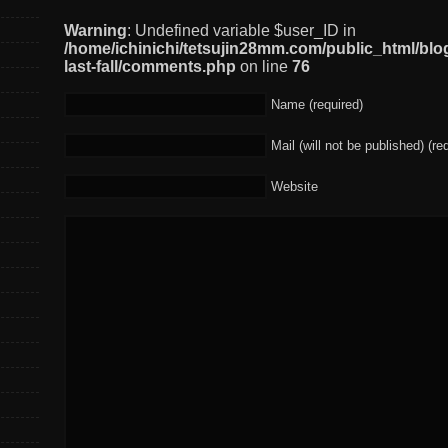
Warning
: Undefined variable $user_ID in
/home/ichinichi/tetsujin28mm.com/public_html/blo
last-fall/comments.php
on line
76
Name (required)
Mail (will not be published) (re
Website