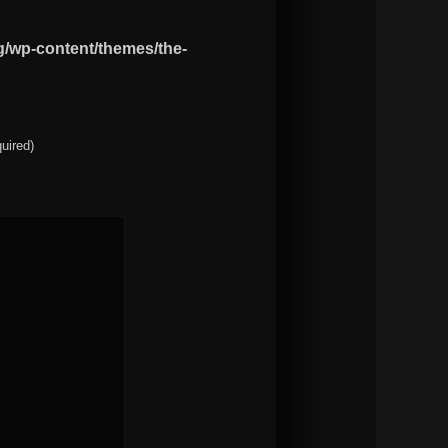
g/wp-content/themes/the-
quired)