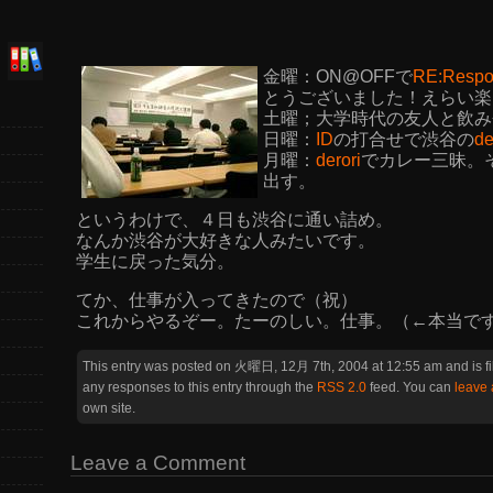
金曜：ON@OFFで
RE:Respo
とうございました！えらい楽
土曜；大学時代の友人と飲み
日曜：
ID
の打合せで渋谷の
de
月曜：
derori
でカレー三昧。
出す。
というわけで、４日も渋谷に通い詰め。
なんか渋谷が大好きな人みたいです。
学生に戻った気分。
てか、仕事が入ってきたので（祝）
これからやるぞー。たーのしい。仕事。（←本当で
This entry was posted on 火曜日, 12月 7th, 2004 at 12:55 am and is f
any responses to this entry through the
RSS 2.0
feed. You can
leave
own site.
Leave a Comment