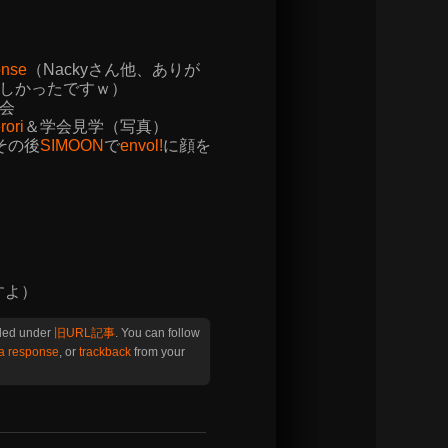
nse
（Nackyさん他、ありが
しかったですｗ）
会
rori
＆学会見学（写真）
その後
SIMOON
で
envol!
に顔を
すよ）
iled under
旧URL記事
. You can follow
 a response
, or
trackback
from your