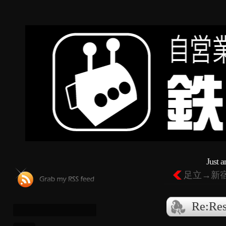
Just 
足立→新
Re:R