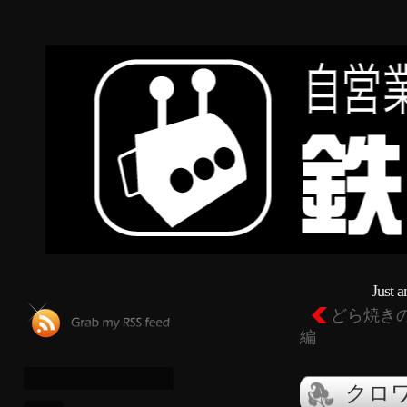
Just 
どら焼き
編
クロ