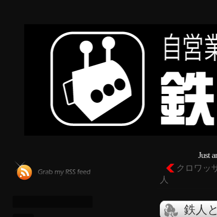
Just 
クロワッ
人
鉄人