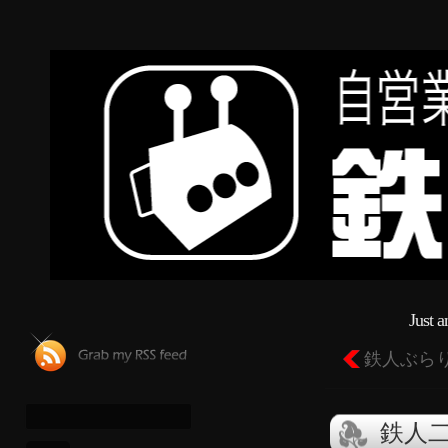
Just 
鉄人ぶら
鉄人二