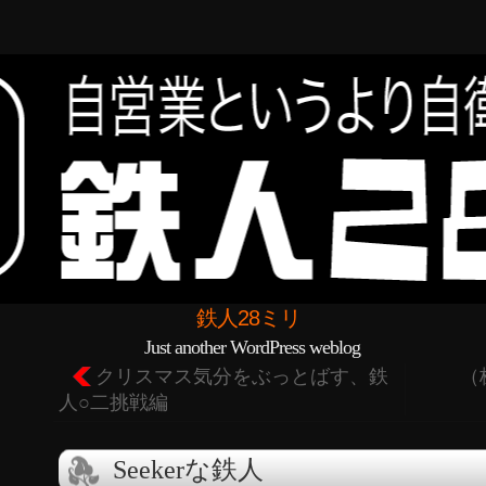
鉄人28ミリ
Just another WordPress weblog
クリスマス気分をぶっとばす、鉄
（
人○二挑戦編
Seekerな鉄人