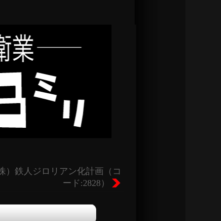
株）鉄人ジロリアン化計画（コ
ード:2828）