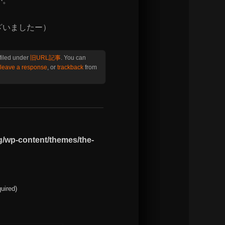
か。
ざいましたー）
filed under
旧URL記事
. You can
leave a response
, or
trackback
from
g/wp-content/themes/the-
quired)