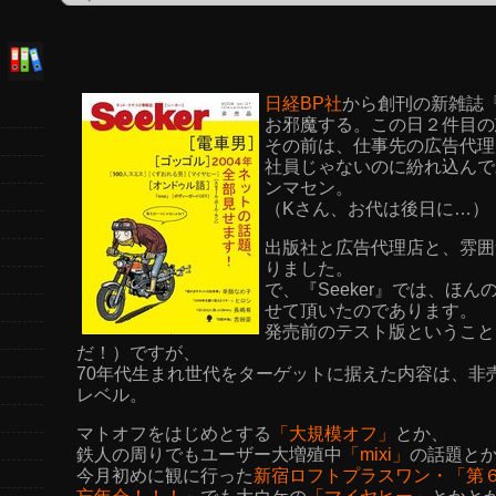
日経BP社
から創刊の新雑誌『
お邪魔する。この日２件目の
その前は、仕事先の広告代理
社員じゃないのに紛れ込んで
ンマセン。
（Kさん、お代は後日に…）
出版社と広告代理店と、雰囲
りました。
で、『Seeker』では、ほ
せて頂いたのであります。
発売前のテスト版ということ
だ！）ですが、
70年代生まれ世代をターゲットに据えた内容は、非
レベル。
マトオフをはじめとする
「大規模オフ」
とか、
鉄人の周りでもユーザー大増殖中
「mixi」
の話題と
今月初めに観に行った
新宿ロフトプラスワン・「第