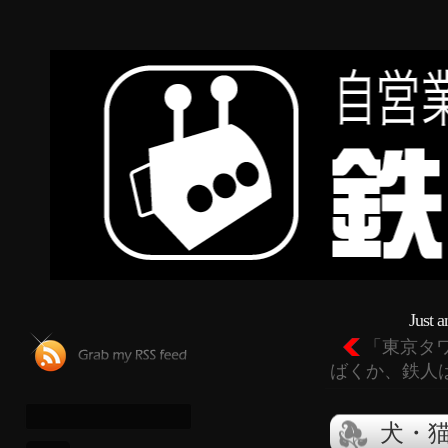
Just 
「東京タ
ばくか、鉄人
犬・