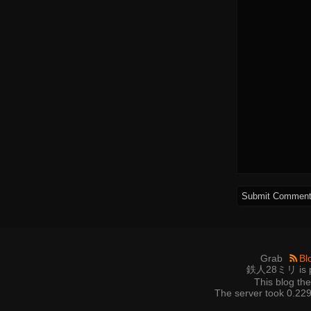
Grab
Bl
鉄人28ミリ is p
This blog t
The server took 0.229 