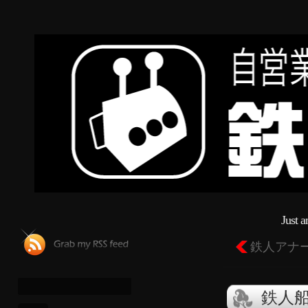
Just 
鉄人アナ
鉄人