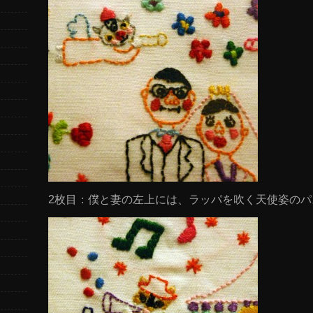
2枚目：僕と妻の左上には、ラッパを吹く天使姿のパ