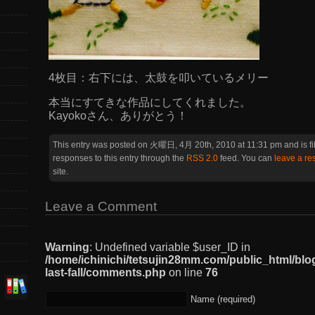
4枚目：右下には、太鼓を叩いているメリー
本当にすてきな作品にしてくれました。
Kayokoさん、ありがとう！
This entry was posted on 火曜日, 4月 20th, 2010 at 11:31 pm and is f
responses to this entry through the
RSS 2.0
feed. You can
leave a r
site.
Leave a Comment
Warning
: Undefined variable $user_ID in
/home/ichinichi/tetsujin28mm.com/public_html/blo
last-fall/comments.php
on line
76
Name (required)