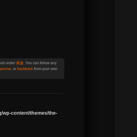
iled under
家族
. You can follow any
esponse
, or
trackback
from your own
g/wp-content/themes/the-