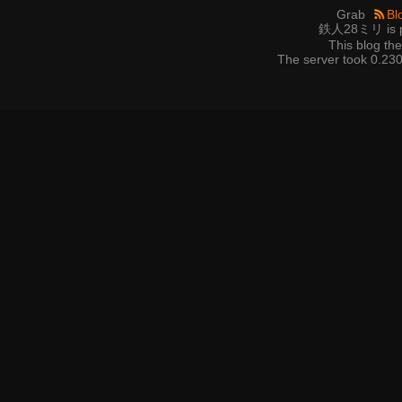
Grab
Bl
鉄人28ミリ is p
This blog t
The server took 0.230 