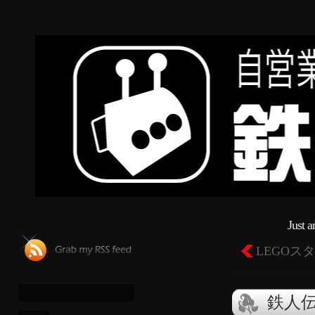
Just 
LEGOス
鉄人