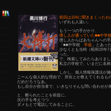
前回は104に聞きまくったわ
いずれも人違い。
もう一つの手がかり、
捜し人が通っていた■■中学
捜し人からばあちゃんへの手
「■■中学校
学徒
」とあっ
少なくとも当時（昭和20年
った。
で、検索してみたらありまし
私立の学校で、いまだに名称
しかし、個人情報保護法が施
こーんな個人的な理由で、所在とか教えてくれるも
だめだろうなあ。
もし自分が担当者で、いきなりそんな問い合わせが
と、断られたことを前提に、
次の手を考えつつ
ダメもとで電話してみることに。