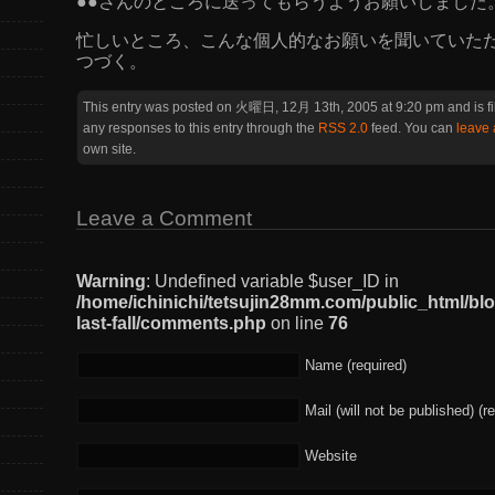
●●さんのところに送ってもらうようお願いしました
忙しいところ、こんな個人的なお願いを聞いていた
つづく。
This entry was posted on 火曜日, 12月 13th, 2005 at 9:20 pm and is f
any responses to this entry through the
RSS 2.0
feed. You can
leave
own site.
Leave a Comment
Warning
: Undefined variable $user_ID in
/home/ichinichi/tetsujin28mm.com/public_html/bl
last-fall/comments.php
on line
76
Name (required)
Mail (will not be published) (r
Website