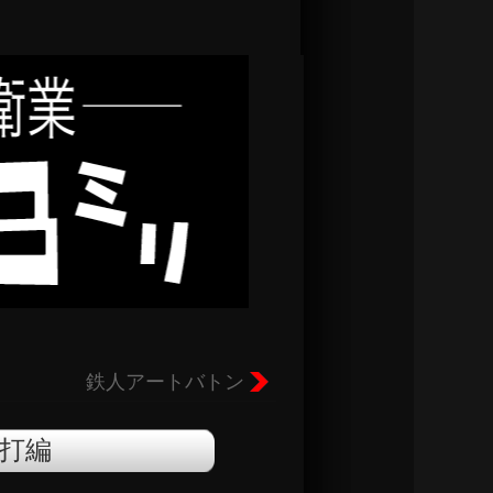
鉄人アートバトン
打編