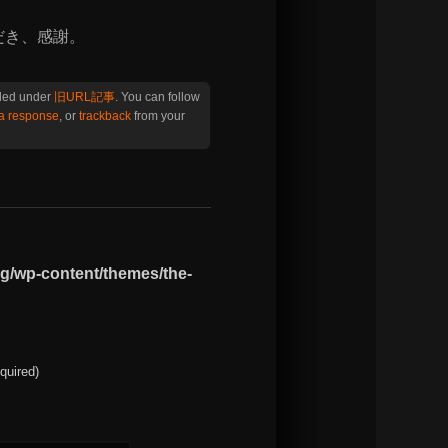
。
だき、感謝。
iled under
旧URL記事
. You can follow
 a response
, or
trackback
from your
og/wp-content/themes/the-
equired)