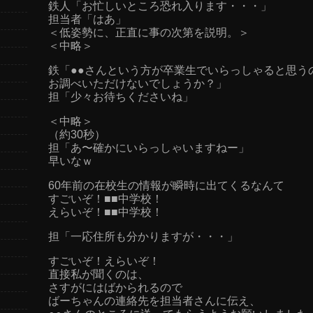
鉄人「お忙しいところ恐れ入ります・・・」
担当者「はあ」
＜低姿勢に、正直に事の次第を説明。＞
＜中略＞
鉄「●●さんという方が卒業生でいらっしゃると思う
お調べいただけないでしょうか？」
担「少々お待ちくださいね」
＜中略＞
（約30秒）
担「あ〜確かにいらっしゃいますねー」
早いなｗ
60年前の在校生の情報が瞬時に出てくるなんて
すごいぞ！■■中学校！
えらいぞ！■■中学校！
担「一応住所も分かりますが・・・」
すごいぞ！えらいぞ！
直接私が聞くのは、
さすがにはばかられるので
ばーちゃんの連絡先を担当者さんに伝え、