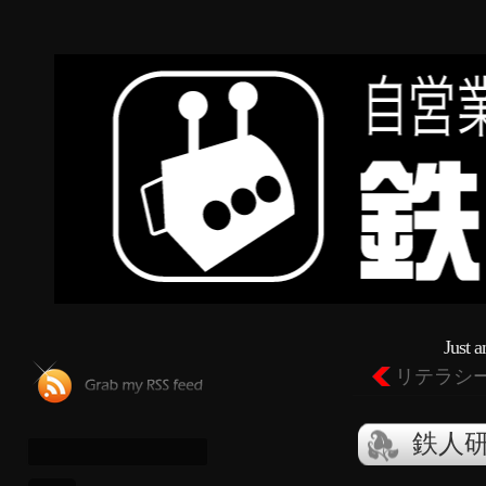
Just 
リテラシ
鉄人