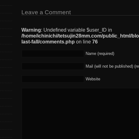
Leave a Comment
Warning
: Undefined variable $user_ID in
/home/ichinichi/tetsujin28mm.com/public_html/bl
last-fall/comments.php
on line
76
Name (required)
Mail (will not be published) (r
Website