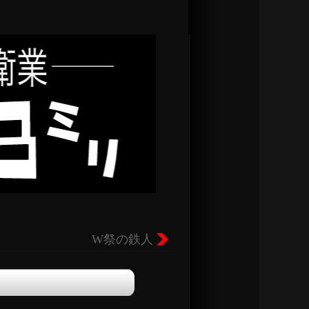
W祭の鉄人