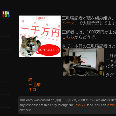
三毛猫記者が腕を組み組み、
ペーン
」で大胆予想してます
正解者には、1000万円が
こちら
からどうぞ。
さて、本日の三毛猫記者はと
「終
ニャ
だそ
タグ 
猫
三毛猫
ネコ
This entry was posted on 月曜日, 7月 7th, 2008 at 7:22 am and is file
any responses to this entry through the
RSS 2.0
feed. You can
leave
own site.