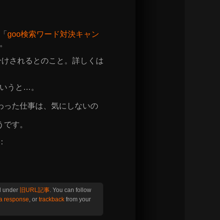
「
goo検索ワード対決キャン
。
山分けされるとのこと。詳しくは
いうと…。
わった仕事は、気にしないの
」
うです。
：
d under
旧URL記事
. You can follow
 a response
, or
trackback
from your