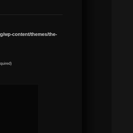
og/wp-content/themes/the-
equired)