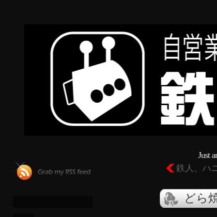
Just 
鉄人、ハ
どら